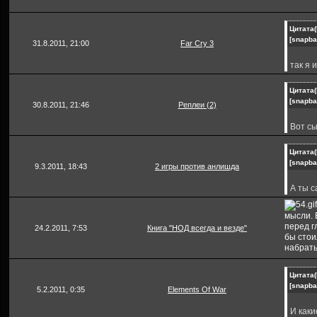
Цитата(
[snapba
31.8.2011, 21:00
Far Cry 3
так я 
там же
геймпл
Цитата(
[snapba
30.8.2011, 21:46
Реплеи (2)
Вот сы
Пройди 
предс
вопрос
Цитата(
Мален
[snapba
9.3.2011, 18:43
2 игры против анлишда
алл ин
начало
А ты с
Он же
больше
про ск
мысли. 
потом 
перед г
24.2.2011, 7:53
Книга "НОД всегда и везде"
омг ты
бы стои
кв, по
набрать
ратио 
можно н
умник.
Цитата(
[snapba
5.2.2011, 0:35
Elements Of War
Опять т
чего?
И каки
И еще к