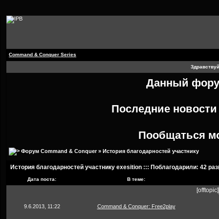
Command & Conquer Series
Здравствуй
Данный форум
Последние новост
Пообщаться м
Форум Command & Conquer
» История благодарностей участнику
История благодарностей участнику exesition ::: Поблагодарили: 42 раз
Дата поста:
В теме:
[offtopic]
9.6.2013, 11:22
Command & Conquer: Free2play