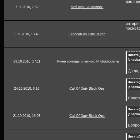
догляд
7.11.2010, 7:32
Мой лучший комбек!
интерес
посмот
5.11.2010, 13:48
L1oncub Vs Dirty_dutch
Цитата(
[snapba
29.10.2010, 17:11
Нужна помощь опытного Photoshoper-a
Да да,
Цитата(
[snapba
24.10.2010, 8:16
Call Of Duty Black Ops
За что
Советс
[offtopi
[video
Цитата(
[snapba
21.10.2010, 13:05
Call Of Duty Black Ops
[/offtop
Вопрос
мульти
интерн
Самое с
Цитата(
то не 
америка