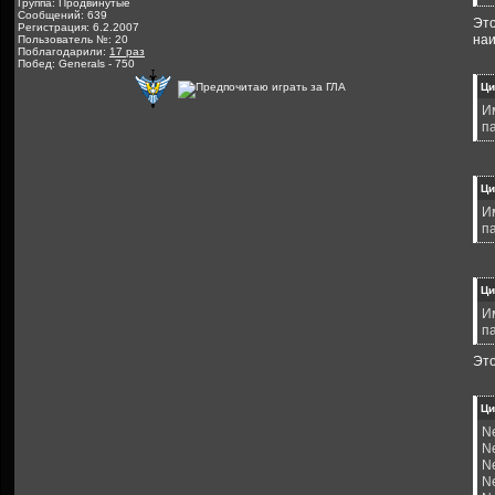
Группа: Продвинутые
Сообщений: 639
Это
Регистрация: 6.2.2007
наи
Пользователь №: 20
Поблагодарили:
17 раз
Побед: Generals - 750
Ци
И
п
Ци
И
п
Ци
И
п
Это
Ци
Ne
Ne
Ne
Ne