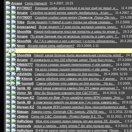
Arcane
Сети Hamachi
11.4.2007, 10:23
P@TRIOT
Хорошая инфа, вот только я на них ещё не лазил, а ...
11.4.20
Arcane
Сегодня на моей ветке народу прибавилось. :kruto: ...
11.4.2007, 
P@TRIOT
Сегодня создал свою ветку Премиум. Логин Zlie rus...
23.4.200
Tribe
Всем привет )) Народ,я сижу тольк на одном серваке...
21.2.2009, 
Александр1
Всем привет ! У кого есть желание играть через...
9.3.200
ShootNik
Народ подскажите плиз как попасть в игры по этим д...
19.3.2
Arcane
По этим данным ты не можешь попасть в саму игру. Т...
19.3.2
ShootNik
Да ? А я именно в нее и метил :) а есть обновленны...
20.3.200
Neon
Arcane твоя сеть работает?
20.3.2009, 1:11
Arcane
Последние месяци моей сетью является: Имя пользова...
21.3.2
ShootNik
Народ, какая должна быть минимальная скорость чтоб...
24.3
Arcane
Я нормально и при 192 к/битах играл. Пинг был лучш...
27.3.2009
DIMAN777
На всех сервах пишет переполнено =\ где играт...
24.4.2009,
KIlerok
На всех сервах пишет переполнено =\ где игра...
25.4.2009, 11
mEdVeDb
Самое обидное что хамачи не для висты...
25.4.2009, 11:53
KIlerok
Самое обидное что хамачи не для висты... У моего...
25.4.200
hunter0
Самое обидное что хамачи не для висты... На ви...
2.5.2009,
Serjik_89
народ какая комната хамачи для ZH самая активная ?...
5.8.20
Victor_Sh
Мне бы большую комнату для C&C3TW!!...
18.8.2010, 3:29
Morgan-KZ
Говорю же Вам, Луче играйте через ВПН сервер. Это ...
20.
Serjik_89
а там много народу на этом впн ? ну сеть хамачи мо...
20.8.2
Morgan-KZ
На нашем ВПН сервер каждый день присоединяется люд...
2
Makaan
Хамачи сеть: Generals C$C пароль: 256256 при...
11.1.2011, 22:5
xSekret
Сеть по C&C: Generals - Project Raptor 8.1: Th...
15.11.2011, 17:59
HaRuSpex
Мож кто скинет логин пароль от акк генов ЗХ. Хочет...
2.3.2
Specovik
логин и пароль... ключ чтоль? :lol: это только раз...
4.3.2013, 3
HaRuSpex
В KW не важно какой ключ прописан в реестре. Прове...
6.3.2