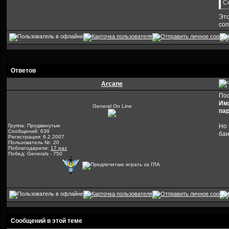
Се
Это
соп
Ответов
Arcane
Пос
Им
General On Line
пар
Группа: Продвинутые
Но 
Сообщений: 639
бан
Регистрация: 6.2.2007
Пользователь №: 20
Поблагодарили:
17 раз
Побед: Generals - 750
Сообщений в этой теме