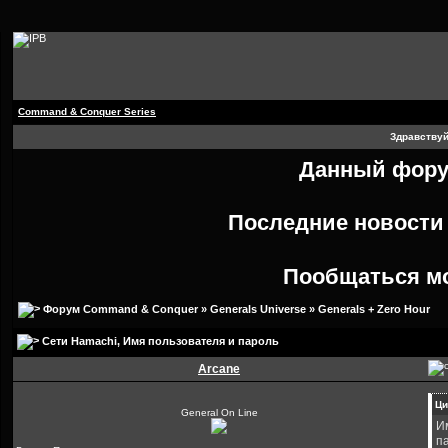
Command & Conquer Series
Здравствуй
Данный форум
Последние новост
Пообщаться м
Форум Command & Conquer
»
Generals Universe
»
Generals + Zero Hour
Сети Hamachi
, Имя пользователя и пароль
Arcane
Ци
General On Line
И
п