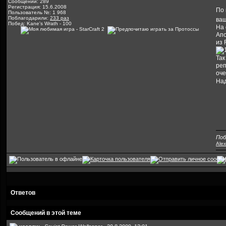
Сообщений: 289
Регистрация: 15.6.2008
По
Пользователь №: 1 968
Поблагодарили:
233 раз
ваш
Побед: Kane's Wrath - 100
На 
Апо
из 
Так
реп
оче
Над
Поб
Ale
Ответов
Сообщений в этой теме