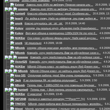
xeeqqw
Soviet Power Wallpaper
20.8.2009, 13:01
Existor
Замени лого W3N на эмблему Первого канала или ...
20.8.2009, 
xeeqqw
Замени лого W3N на эмблему Первого канала или ...
20.8.200
hunter0
Классно обоина получилась! :good: Особенно во...
20.8.2009, 13
IwanS
Да, водка в тему. Надо на оффорум, они там любят м...
20.8.20
snork
Класно олучилось :ok: :ok: :ok:
20.8.2009, 14:40
Kukov
xeeqqw, ты реально крут, обьявляю тебе благодарнос...
20.8.20
Kukov
Вот моя обоина в разрешении 1280х1024 Не то что б...
4.9.2009
NUKEer
Ооо клево, особенно фразы внизу: Надя какой вкусны...
4.9.2009
snork
Чё прикольно
4.9.2009, 16:08
NBomb
xeeqqw, обоина красивая, молодец, мне понравилась ...
4.9.2009
NBomb
Комради, хочу представить Вам на обсуждение свою о...
4.9.2
xeeqqw
Комради, хочу представить Вам на обсуждение свою ...
4.9.
Victor525
Комради, хочу представить Вам на обсуждение свою ...
4.9.2
NUKEer
NBomb Обоина класс, но надпись внизу Яед Длеят пор...
4.9.20
NBomb
NBomb Обоина класс, но надпись внизу Яед Длеят по...
5.9.2
kiss-101
Отличная работа :good: Мне очень понравилось.
5.9.2009, 1:2
Jack
Я не поклонник РА, но работа отличная!!...
5.9.2009, 2:50
NBomb
Теперь так. :) 1680x1050 та что поменьше Крупная...
5.9.2009,
hunter0
Теперь так. :) Вот теперь отлично смотрится...
5.9.2009, 
NUKEer
О красота!
5.9.2009, 13:45
SEF2048
только я заметил опечатку ^^^Pover^^^ ?)))
5.9.2009, 13:56
TPATOC
NBomb, твоя работа мне больше понравилась, молодец...
5.9.
Alexei
Nbomb, крутая заставка ;) только что за разрешение...
5.9.2009