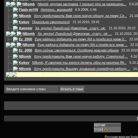
NBomb
Nbomb, крутая заставка ;) только что за разрешени...
5.9.2
Flash-m@N
Неплохо.. малацоМ!
6.9.2009, 1:49
NBomb
Хочу представить Вам свою новую обоину, на тему Со...
21.10
Kukov
Прикольно смотрится!
21.10.2010, 19:41
Avenger
Ха, круто! Ливийский Демотрак. :crazy: :ok:
21.10.2010, 20:22
NBomb
Ха, круто! Ливийский Демотрак. :crazy: :ok: ...
21.10.2010, 20
Ez_2000
Еще надписи добавить на тему RA и тогда все норм б...
22.10
NBomb
Еще надписи добавить на тему RA и тогда все норм ...
22.1
Ez_2000
Вот сейчас смотриться. Особенно красная обоина
22.10.2010
NBomb
Хочу представить Вам свою новую работу. Советский ...
4.10
Kukov
NBomb, Я смотрю ты взялся делать обои на юнитов РА...
5.10.
NBomb
Хочу представить Вашему вниманию очередную работу ...
14.
Diamond00744
xeeqqw, только заметил, но на твоей обоине опечатк...
Русская версия
Invi