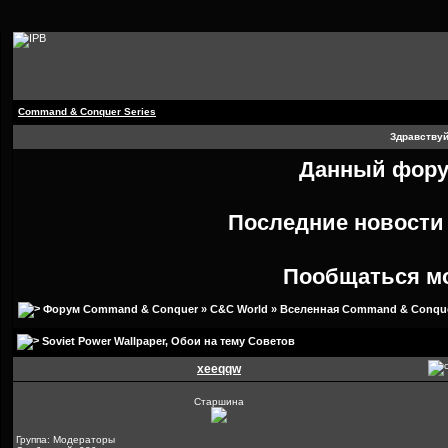
Command & Conquer Series
Здравствуй
Данный форум
Последние новост
Пообщаться м
Форум Command & Conquer
»
C&C World
»
Вселенная Command & Conqu
Soviet Power Wallpaper
, Обои на тему Советов
xeeqqw
Старшина
Группа: Модераторы