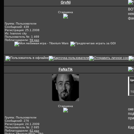
GryNi
ВОТ
Старшина
нек
фан
Группа: Пользователи
Сообщений: 439
Регистрация: 25.1.2008
Из: Ivanovo city
Пользователь №: 1 469
Поблагодарили:
59 раз
FaNaTik
Ци
т
Старшина
оке
под
Группа: Пользователи
при
Сообщений: 276
Регистрация: 24.1.2009
Кар
Пользователь №: 2 695
Поблагодарили:
62 раз
Побед: Tiberium Wars - 750