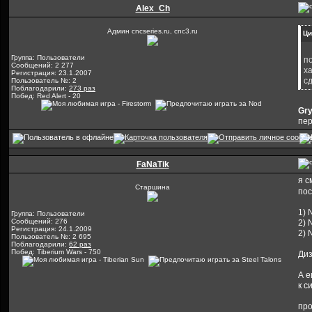
Alex_Ch
Админ cncseries.ru, cnc3.ru
Ци
Группа: Пользователи
п
Сообщений: 2 277
х
Регистрация: 23.1.2007
с
Пользователь №: 2
Поблагодарили:
273 раз
Побед: Red Alert - 20
Gry
пер
FaNaTik
я с
Старшина
пос
1) 
Группа: Пользователи
Сообщений: 276
2) 
Регистрация: 24.1.2009
2) 
Пользователь №: 2 695
Поблагодарили:
62 раз
Побед: Tiberium Wars - 750
Диз
А е
к с
про