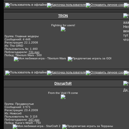
TRON
ааа
Fighting for users!
Нел
вен
тут
Группа: Главные модеры
Сообщений: 4 446
что
Регистрация: 22.1.2008
Из: The GRID
Пользователь №: 1 460
Поблагодарили:
731 раз
Побед: Tiberium Wars - 500
DisrupToR
Да,
From the Void I'll come
Группа: Продвинутые
Сообщений: 3 571
Регистрация: 23.4.2009
Из: Новосиб
Пользователь №: 3 116
Поблагодарили:
247 раз
Побед: Kane's Wrath - 750