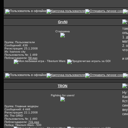
GryNi
так
Старшина
опы
1. 
маг
Группа: Пользователи
Сообщений: 439
2. 
Регистрация: 25.1.2008
что
Из: Ivanovo city
Пользователь №: 1 469
Поблагодарили:
59 раз
и о
TRON
Ну 
Fighting for users!
Как
Кст
син
Группа: Главные модеры
Сообщений: 4 446
вну
Регистрация: 22.1.2008
син
Из: The GRID
Пользователь №: 1 460
Поблагодарили:
731 раз
Побед: Tiberium Wars - 500