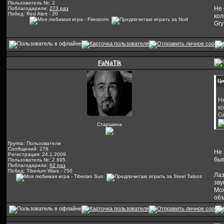
Пользователь №: 2
Не 
Поблагодарили:
273 раз
Побед: Red Alert - 20
кол
Gry
FaNaTik
Ци
Н
к
Gr
Старшина
Группа: Пользователи
Сообщений: 276
Не 
Регистрация: 24.1.2009
быв
Пользователь №: 2 695
Поблагодарили:
62 раз
Побед: Tiberium Wars - 750
Лаз
зву
Мож
объ