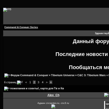
Command & Conquer Series
Здравствуй
Данный форум
Последние новост
Пообщаться м
Форум Command & Conquer
»
Tiberium Universe
»
C&C 3: Tiberium Wars +
6 страниц
<
1
2
3
4
>
»
пожелания и советы!
, карта для Тв и Кв
Alex_Ch
Админ cncseries.ru, cnc3.ru
Ци