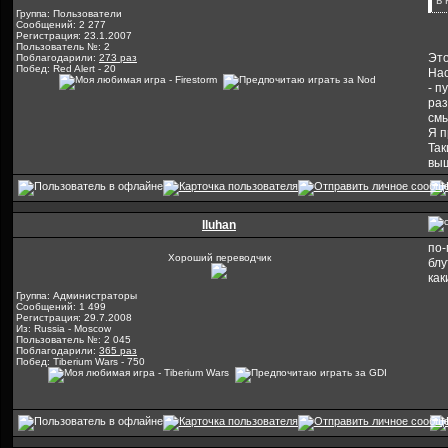
в
Группа: Пользователи
Сообщений: 2 277
Регистрация: 23.1.2007
Пользователь №: 2
Это
Поблагодарили:
273 раз
Побед: Red Alert - 20
Нас
- п
раз
смы
Я п
Так
выш
Iluhan
по-
Хороший переводчик
блу
как
Группа: Администраторы
Сообщений: 1 499
Регистрация: 29.7.2008
Из: Russia - Moscow
Пользователь №: 2 045
Поблагодарили:
365 раз
Побед: Tiberium Wars - 750