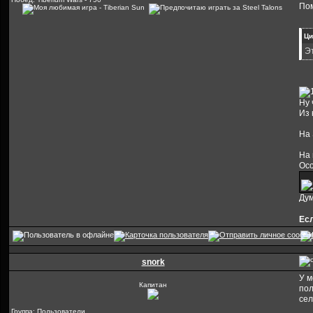
Пом
Ци
Э
Ну 
Из 
На 
На 
Осо
Дум
Есл
snork
У м
Капитан
пол
се
Группа: Пользователи