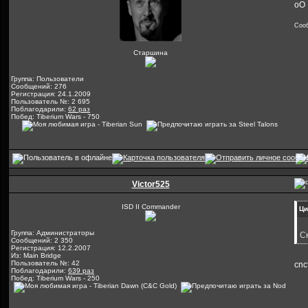
оО
Соо
Старшина
Группа: Пользователи
Сообщений: 276
Регистрация: 24.1.2009
Пользователь №: 2 695
Поблагодарили:
62 раз
Побед: Tiberium Wars - 750
Victor525
ISD II Commander
Ци
Группа: Администраторы
С
Сообщений: 2 350
Регистрация: 12.2.2007
Из: Main Bridge
Пользователь №: 42
cncf
Поблагодарили:
639 раз
Побед: Tiberium Wars - 250