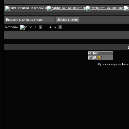
6 страниц
<
1
2
3
4
>
»
Русская версия
Invi