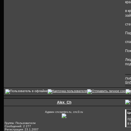
кра
в к
зай
сте
Пар
спа
Пок
Люд
под
Поб
GryN
Alex_Ch
Админ cncseries.ru, cnc3.ru
Ци
п
Группа: Пользователи
в 
Сообщений: 2 277
Регистрация: 23.1.2007