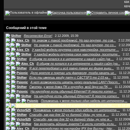
как
кач
Сообщений в этой теме
Shifter
Reconnection Error!
2.12.2009, 15:39
Alex_Ch
Не знаком с такой проблемой. Но раз роутер, то сов...
2.12.20
Shifter
Не знаком с такой проблемой. Но раз роутер, то со...
2.12.20
Alex_Ch
У каждой модели роутера своя навстройка, посетите ...
2.12.
Shifter
У каждой модели роутера своя навстройка, посетите...
2.12
Shifter
В общем по копался я в интернете и нашёл сайт (на ...
2.12.2009
Alex_Ch
В общем по копался я в интернете и нашёл сайт (на...
2.12
Shifter
Я всё перепробовал и всё равно такая же фигня выки...
11.12.200
Psionic
Дело врятле в портах или фаерволе, тогда начать иг...
11.12.2
Shifter
Если ты имеешь ввиду патч с C&CTSFS то 2.03 ка...
11.12.2009,
Psionic
А нет возможности играть через реальный LAN? Прост...
11.1
Shifter
Смотри, у меня дома ПК и ноутбук, мой друг на ПК, ...
11.12.2009
Psionic
На наутбуке есть обычный Ethernet? Я просто хотел ...
11.12.2
Shifter
На наутбуке есть обычный Ethernet? Я просто хотел...
11.12
Psionic
Понимаешь у меня только один кабель от интернета,...
Victor525
Смотри, у меня дома ПК и ноутбук, мой друг на ПК,...
11.12.20
Victor525
Понимаешь у меня только один кабель от интернета,...
11.12
Shifter
Спасибо, как раз для 32-ух битной Vistы, ну что ж ...
11.12.2009, 
Victor525
Спасибо, как раз для 32-ух битной Vistы, ну что ж...
11.12.2009
Shifter
Как включать айпиикс знаете? в икспи хотябы если...
11.12.2
Alex_Ch
Вот руководство по настройке IPX для Висты - http:...
11.12.20