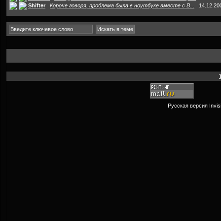
Shifter
Короче говоря, проблема была в ноутбуке вместе с В...
14.12.20
Русская версия
Invi