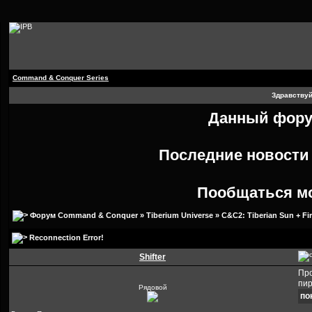
Command & Conquer Series
Здравствуй
Данный форум
Последние новост
Пообщаться м
Форум Command & Conquer
»
Tiberium Universe
»
C&C2: Tiberian Sun + Fi
Reconnection Error!
Shifter
Про
пир
Рядовой
по