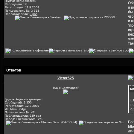
Группа: Пользователи
Обс
Сообщений: 38
я п
Регистрация: 11.9.2009
Пользователь №: 3 613
бы 
Поблагодарили:
9 раз
что
и в
"пр
игр
пер
чем
так
Ответов
Victor525
ISD II Commander
Ци
Группа: Администраторы
См
Сообщений: 2 350
но
Регистрация: 12.2.2007
о
Из: Main Bridge
Пользователь №: 42
Поблагодарили:
639 раз
Побед: Tiberium Wars - 250
Есл
htt
дол