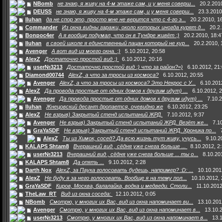
NBomb
не знаю, я живу на 4-м этаже сам, и у меня соверш...
20.2.201
DEUSS
не знаю, я живу на 4-м этаже сам, и у меня соверш...
23.3.2010
Iluhan
да не спор это, просто мне не верится что с 4-го э...
20.2.2010, 1
Commander
Из окна видны гаражи, около которых иногда курят д...
20.2
Bonpoc4er
А я вообще подумал, что он в Тундре живёт :)
20.2.2010, 18:4
Iluhan
в своей школе я единственный пацан который не кур...
20.2.2010, 
Avenger
А вот вид из моего окна. :)
5.10.2012, 20:58
AlexZ
Достаточно простой вид :)
6.10.2012, 20:16
user№3213
Достаточно простой вид :) что за район?=)
6.10.2012, 21
Diamond00744
AlexZ, а что за тросы из космоса?
6.10.2012, 20:55
Avenger
AlexZ, а что за тросы из космоса? Это Некрос с У...
6.10.201
AlexZ
Да провода простые от одних домов к другим идут) ...
6.10.2012, 
Avenger
Да провода простые от одних домов к другим идут) ...
7.10.2
Iluhan
Жнецовский десант дропается, очевидно же
6.10.2012, 23:25
AlexZ
Не взрыв) Закрытый стенд испытаний ЖРД.
7.10.2012, 9:37
Avenger
Не взрыв) Закрытый стенд испытаний ЖРД. Везёт же...
7.1
GraYaSDF
Не взрыв) Закрытый стенд испытаний ЖРД. Хроника по...
AlexZ
Ты из Химок, сосед? Да всю жизнь тут живу, учусь...
9.10.2
KALAPS Shtam8
Вчерашний вид , сёдня уже снега больше ...
8.10.2012, 2
user№3213
Вчерашний вид , сёдня уже снега больше ... ты о...
8.10.20
KALAPS Shtam8
Да опять ...
9.10.2012, 2:28
Darth Nox
AlexZ, за Паука голосовать будешь, например? :D: ...
10.10.201
AlexZ
Не буду я за него голосовать. Вообще я на тему пол...
10.10.2012, 
GraYaSDF
Киров, Москва, балалайка, водка и медведи. Столи...
11.10.2012
TheLaw_RT
Вид из окна соседа:
12.10.2012, 0:05
NBomb
Смотрю, у многих их Вас, вид из окна напоминает ви...
13.10.201
Avenger
Смотрю, у многих их Вас, вид из окна напоминает в...
13.10.
user№3213
Смотрю, у многих их Вас, вид из окна напоминает в...
13.