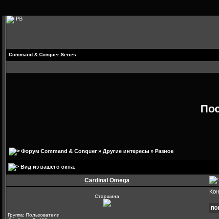
Command & Conquer Series
По
Форум Command & Conquer
»
Другие интересы
»
Разное
Вид из вашего окна.
Cardinal Omega
Кон
Старшина
по
Группа: Пользователи