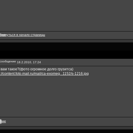
18.2.2010, 17:24
 вам такое?(фото огромное долго грузитса)
p://content.foto.mail.ru/mail/ca-exomeg...1152/s-1216.jpg