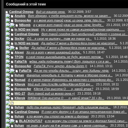
Сообщений в этой теме
Cardinal Omega
Вид из вашего окна.
30.12.2009, 3:57
Anubis
Вот здорово, у тебя горизонт есть, можно на закат ...
30.12.200
Bonpoc4er
а у меня вот такой ужас из окна :ninja: http://c...
30.12.2009, 6:
NBomb
а у меня вот такой ужас из окна :ninja: [img]ht...
23.1.2010, 19:2
In NOD we trust
Ну у меня тоже не самая жизнерадостная картина.......
Cardinal Omega
Вот такой сегодня был необычный эффект у солнца из...
SteXer
Ой... я свое не выложу... там же такое уг...
5.1.2010, 18:36
In NOD we trust
Да ладно! У меня и Bonpoc4era тоже не красота)...
5.1.2
SteXer
Да ладно! У меня и Bonpoc4era тоже не красота...
5.1.2010, 18:
Alexei
Хе-хе а вот у меня шикарный видок.
5.1.2010, 18:47
TFON
я своё тоже выкладывать не буду. может летом...
5.1.2010, 18:48
FaNaTik
мдаа..нада поднимать тему) Вот, порылся у ся в ар...
14.1.2010
Bonpoc4er
FaNaTik Уууу, круто, Альпы йопт ))
14.1.2010, 13:11
FaNaTik
Да не то чтобы Альпы... :crazy: это Хибины :ninja:
14.1.2010, 
Iluhan
фанатик чернобыль ё. Кстати у меня в Москве тоже в...
14.1.201
Nomad
А у меня такое Извеняюсь за качество с телефона фо...
21.1.201
KIlerok
Мой вид: http://cncfile.ru/files/Kilerok/f036.jpg ...
23.1.2010, 18:11
Bonpoc4er
KIlerok Ого высота О___о, какой этаж?
23.1.2010, 18:59
MiG-27
Вот такой вид из моего окна =)
23.1.2010, 19:18
KIlerok
[b]KIlerok Ого высота О___о, какой этаж? 16 + до...
23.1.2010, 19:
Cardinal Omega
Как вам такое?(фото огромное долго грузитса) http:...
1
Iluhan
либо ты живешь низко (деревня), либо слишком высок...
18.2.2010,
Cardinal Omega
Я снял эту фотку с 4-го этажа пятиэтажного дома гд...
Iluhan
а по-моему ты стоял на земле и фоткал
20.2.2010, 13:04
BLACKOUT217
а по-моему ты стоял на земле и фоткал Какой смыс...
Iluhan
не знаю, я живу на 4-м этаже сам, и у меня соверше...
20.2.2010, 1