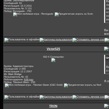
Группа: Заблокированные
В
Сообщений: 91
л
Регистрация: 14.3.2011
со
Пользователь №: 5 131
Побед: Renegade - 750
н
ск
н
Вы 
все
Victor525
ISD II Commander
Ци
Группа: Администраторы
В
Сообщений: 2 350
а
Регистрация: 12.2.2007
Из: Main Bridge
Пользователь №: 42
Поблагодарили:
639 раз
Я л
Побед: Tiberium Wars - 250
TRON