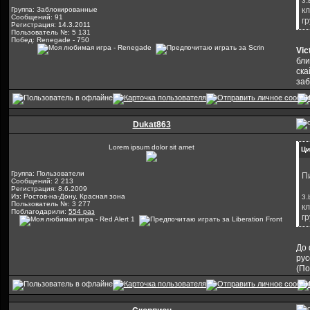
з
Группа: Заблокированные
к
Сообщений: 91
г
Регистрация: 14.3.2011
Пользователь №: 5 131
Побед: Renegade - 750
Vic
бли
ска
заб
Dukat863
Lorem ipsum dolor sit amet
Ци
Группа: Пользователи
П
Сообщений: 2 213
Регистрация: 8.6.2009
з
Из: Ростов-на-Дону, Красная зона
Пользователь №: 3 277
к
Поблагодарили:
554 раз
г
До 
рус
(По