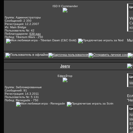
ISD II Commander
Ци
Группа: Администраторы
V
Сообщений: 2 350
С
Регистрация: 12.2.2007
ко
Из: Main Bridge
Пользователь №: 42
Поблагодарили:
639 раз
Побед: Tiberium Wars - 250
Мы 
Jeery
Ефрейтор
Ци
Мы
Группа: Заблокированные
Сообщений: 91
Регистрация: 14.3.2011
Есл
Пользователь №: 5 131
"Не
Побед: Renegade - 750
Ци
N
Me
E
4
~