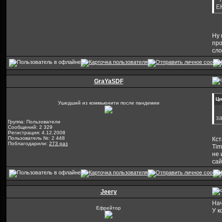
E
Ну 
про
сло
GraYaSDF
Ци
Ушедший из коммьюнити после пандемии
за
Группа: Пользователи
Сообщений: 2 329
Регистрация: 4.12.2008
Пользователь №: 2 448
Кст
Поблагодарили:
273 раз
Tim
не 
сай
Jeery
Нач
Ефрейтор
У к