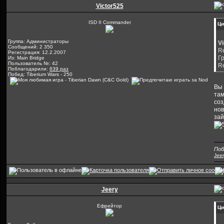
Victor525
ISD II Commander
Ци
Группа: Администраторы
V
Сообщений: 2 350
Re
Регистрация: 12.2.2007
Гр
Из: Main Bridge
Пользователь №: 42
R
Поблагодарили:
639 раз
Побед: Tiberium Wars - 250
Вы 
там
соз
нов
зай
Поб
Jeer
Jeery
Ефрейтор
Ци