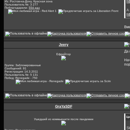
ht
Из: Ростов-на-Дону, Красная зона
Пользователь №: 3 277
Поблагодарили:
554 раз
А
ht
Вме
Jeery
Да 
Ефрейтор
Нач
пор
Группа: Заблокированные
Сообщений: 91
Регистрация: 14.3.2011
Пользователь №: 5 131
Побед: Renegade - 750
GraYaSDF
Ци
Ушедший из коммьюнити после пандемии
S