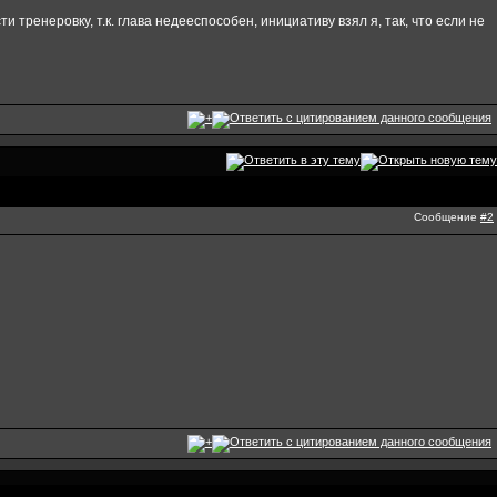
тренеровку, т.к. глава недееспособен, инициативу взял я, так, что если не
Сообщение
#2