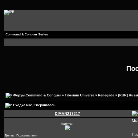
Command & Conquer Series
По
Форум Command & Conquer
»
Tiberium Universe
»
Renegade
»
[RUR] Russ
Сходка №2
, Свершилось...
DIMAN217217
Мы 
Капитан
При
Группа: Пользователи