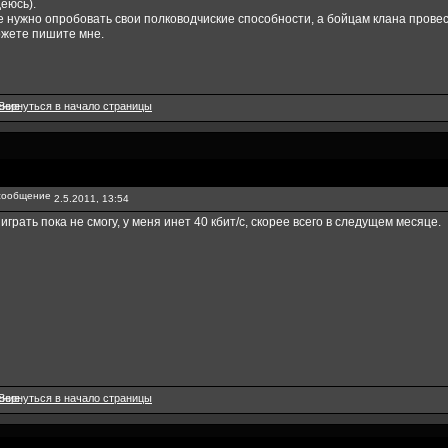
еюсь).
 нужно опробовать свои полководчиские способности, а бойцам клана провести 
жете пишите мне.
2.5.2011, 13:54
 играть пока не смогу, у меня инет 40 кбит/с, скорее всего в следущем месяце.