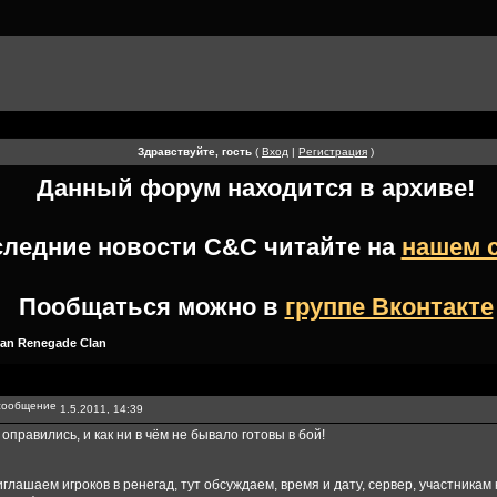
Здравствуйте, гость
(
Вход
|
Регистрация
)
Данный форум находится в архиве!
следние новости
C&C
читайте на
нашем 
Пообщаться можно в
группе Вконтакте
ian Renegade Clan
1.5.2011, 14:39
оправились, и как ни в чём не бывало готовы в бой!
глашаем игроков в ренегад, тут обсуждаем, время и дату, сервер, участника