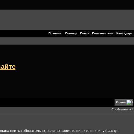
Правила
Помощь
Поиск
Пользователи
Календарь
сайте
Опции
Сообщение
#1
м клана явится обязательно, если не сможете пишите причину (важную