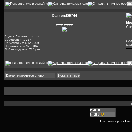
Diamond00744
Ма
□□□□ □□□□□
Con
Группа: Администраторы
Сообщений: 1 217
Поб
Регистрация: 4.12.2009
Мал
Пользователь №: 3 862
Поблагодарили:
728 раз
Русская версия
Invi