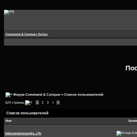
Command & Conquer Series
По
Форум Command & Conquer
» Список пользователей
624 страниц
1
2
3
>
»
Список пользователей
Имя
Уров
#alexanderwang[a..z]h