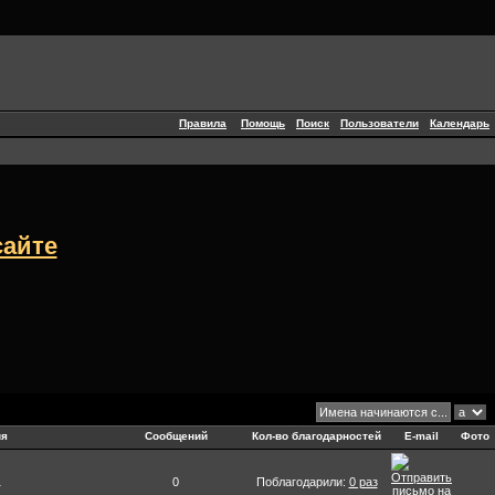
Правила
Помощь
Поиск
Пользователи
Календарь
сайте
ия
Сообщений
Кол-во благодарностей
E-mail
Фото
1
0
Поблагодарили:
0 раз