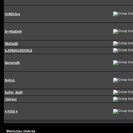
#n8Eh3cg
$>>RaIDeN
$$Alla$$
$.ARMAGEDON.$
$arsenal$
$oKoL
$uPer_$taR
!SArge!
♠ KISS ♠
Фильтры поиска