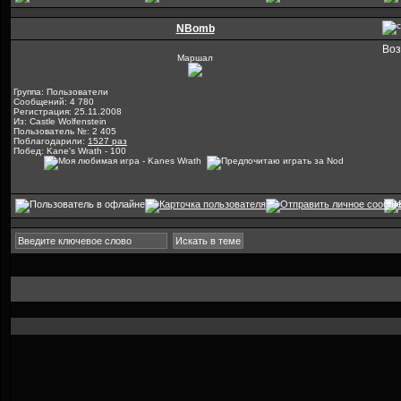
NBomb
Воз
Маршал
Группа: Пользователи
Сообщений: 4 780
Регистрация: 25.11.2008
Из: Castle Wolfenstein
Пользователь №: 2 405
Поблагодарили:
1527 раз
Побед: Kane's Wrath - 100