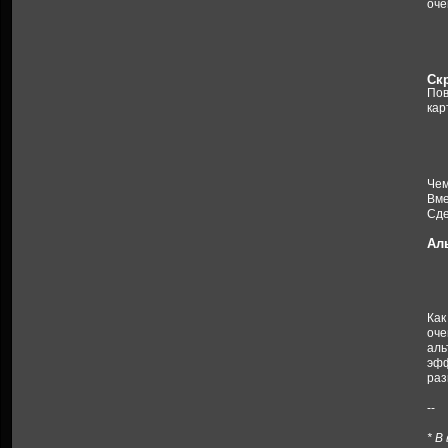
оче
Cк
Пов
кар
Чем
Вме
Сде
Ал
Как
оче
аль
эфф
раз
--
* В