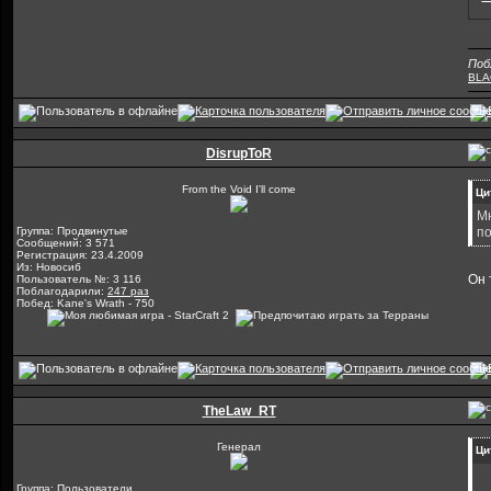
Поб
BLA
DisrupToR
From the Void I'll come
Ци
Мн
Группа: Продвинутые
по
Сообщений: 3 571
Регистрация: 23.4.2009
Из: Новосиб
Он 
Пользователь №: 3 116
Поблагодарили:
247 раз
Побед: Kane's Wrath - 750
TheLaw_RT
Генерал
Ци
Группа: Пользователи