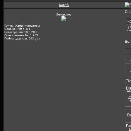
IwanS
Спа
Император
К
Группа: Администраторы
[
Сообщений: 5 114
Регистрация: 18.5.2008
Пользователь №: 1 903
Поблагодарили:
993 раз
Вот
Tib
Пр
Al
Р
Ре
Пр
D