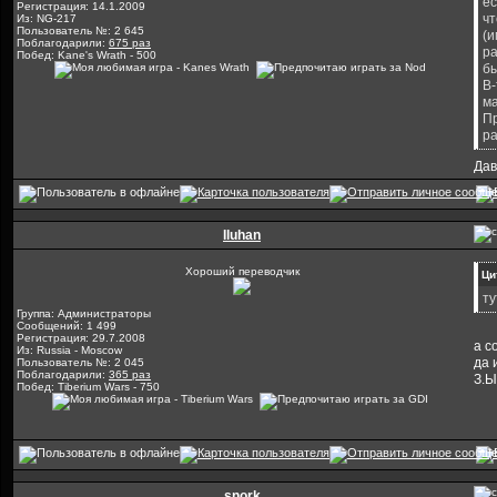
ес
Регистрация: 14.1.2009
чт
Из: NG-217
Пользователь №: 2 645
(и
Поблагодарили:
675 раз
ра
Побед: Kane's Wrath - 500
бы
В-
ма
Пр
ра
Дав
Iluhan
Хороший переводчик
Ци
ту
Группа: Администраторы
Сообщений: 1 499
Регистрация: 29.7.2008
а с
Из: Russia - Moscow
да 
Пользователь №: 2 045
Поблагодарили:
365 раз
З.Ы
Побед: Tiberium Wars - 750
snork