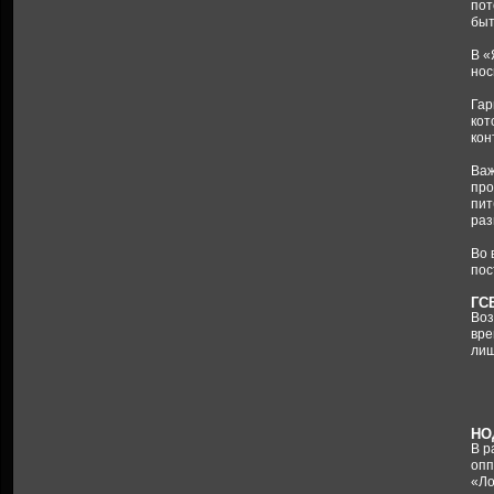
пот
быт
В «
нос
Гар
кот
кон
Важ
про
пит
раз
Во 
пос
ГС
Воз
вре
лиш
НО
В р
опп
«Ло