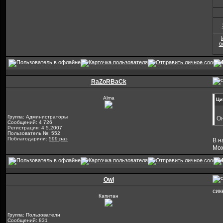
б
RaZoRBaCk
Alma
Ци
Группа: Администраторы
Он
Сообщений: 4 726
Регистрация: 4.5.2007
Пользователь №: 552
Поблагодарили:
599 раз
В н
Мож
Owl
сик
Капитан
Группа: Пользователи
Сообщений: 831