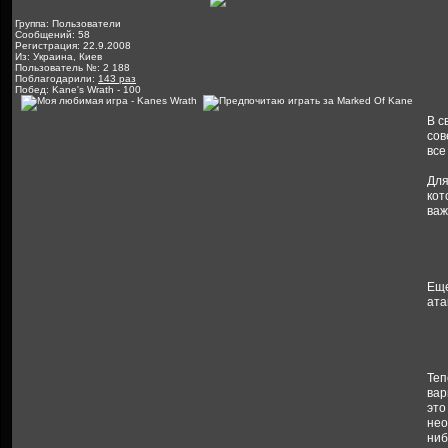
Группа: Пользователи
Сообщений: 58
Регистрация: 22.9.2008
Из: Украина, Киев
Пользователь №: 2 188
Поблагодарили:
143 раз
Побед: Kane's Wrath - 100
В с
сов
все
Для
кот
важ
Еще
ата
Теп
вар
это
нео
ниб