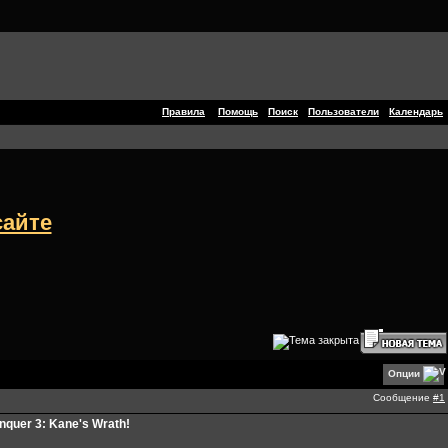
Правила
Помощь
Поиск
Пользователи
Календарь
сайте
Опции
Сообщение
#1
quer 3: Kane's Wrath!