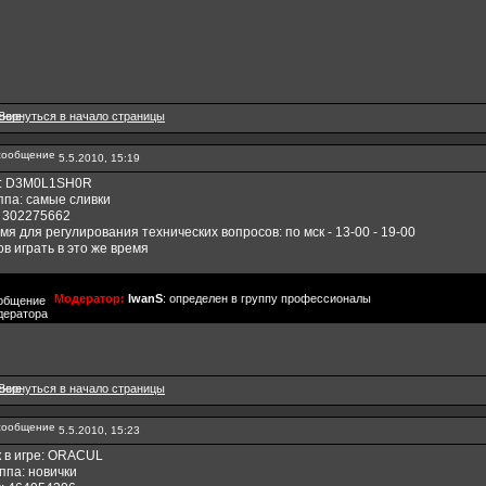
5.5.2010, 15:19
к: D3M0L1SH0R
ппа: самые сливки
: 302275662
мя для регулирования технических вопросов: по мск - 13-00 - 19-00
ов играть в это же время
Модератор:
IwanS
: определен в группу профессионалы
5.5.2010, 15:23
 в игре: ORACUL
ппа: новички