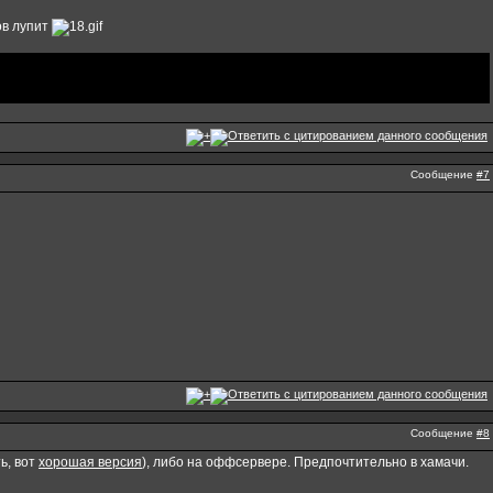
ов лупит
Сообщение
#7
Сообщение
#8
ь, вот
хорошая версия
), либо на оффсервере. Предпочтительно в хамачи.