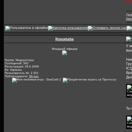
ВАЖ
Поб
Dis
Rosomaha
У м
Младший офицер
выи
Ник
Группа: Модераторы
Сообщений: 562
Гр
Регистрация: 29.6.2009
ICQ
Из: Украина
Вре
Пользователь №: 3 351
Поблагодарили:
99 раз
Дни
Ты 