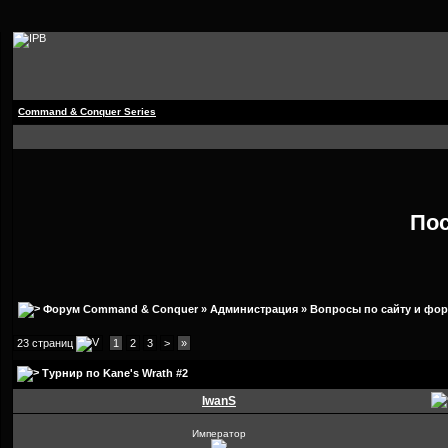
Command & Conquer Series
По
Форум Command & Conquer
»
Администрация
»
Вопросы по сайту и фо
23 страниц
1
2
3
>
»
Турнир по Kane's Wrath #2
IwanS
Император