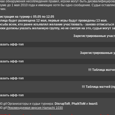
чае обнаружения несоблюдения правил, игроки могут быть дисквалифицирова
уме до 1 мая 2010 года и имеющие хотя бы одно сообщение. Судьи оставляю
чин.
истрация на турнир с 05.05 по 12.05
лица будет размещена 12 мая, первые игры будут проведены 13 мая.
сьба всем, кто ранее изъявлял желание участвовать - заново отписаться
оки должны указать желаемую группу, но не смотря на это, судьи могут за
Зарегистрированные учас
казать офф-топ
Зарегистрированные у
казать офф-топ
!!! Таблица матче
казать офф-топ
!!! Таблица матчей (
казать офф-топ
Организаторы и судьи турнира:
DisrupToR
,
PhaNToM
и
IwanS
Рекомендуемая версия Hamachi 1030