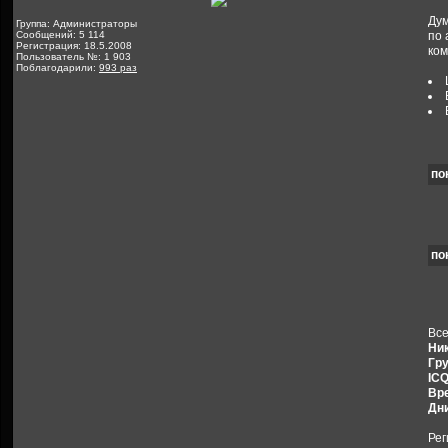
Дум
Группа: Администраторы
Сообщений: 5 114
по 
Регистрация: 18.5.2008
ком
Пользователь №: 1 903
Поблагодарили:
993 раз
по
по
Все
Ник
Гру
ICQ
Вре
Дни
Рег