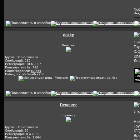
Поб
Инк
,
dokky
Ник
Капитан
Гру
ICQ
Вре
Группа: Пользователи
Сообщений: 915
Дни
Регистрация: 10.6.2007
Пользователь №: 782
Поблагодарили:
60 раз
Побед: Kane's Wrath - 750
Devourer
Я т
Ефрейтор
Ник
Гру
Группа: Пользователи
Сообщений: 79
ICQ
Регистрация: 8.4.2009
Вре
Пользователь №: 3 064