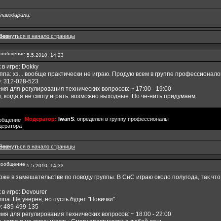
лагодарили:
5.5.2010, 14:23
 в игре: Dokky
ппа: хз... вообще практически не играю. Продую всем в группе профессионалов.
: 312-028-523
мя для регулирования технических вопросов: ~ 17:00 - 19:00
, когда я не смогу играть: возможно выходные. Но че-нить придумаем.
Модератор:
IwanS
: определен в группу профессионалы
5.5.2010, 14:33
оже в замешательстве по поводу группы. В СнС играю около полугода, так чт
 в игре: Devourer
ппа: Не уверен, но пусть будет "Новички".
: 489-499-135
мя для регулирования технических вопросов: ~ 18:00 - 22:00