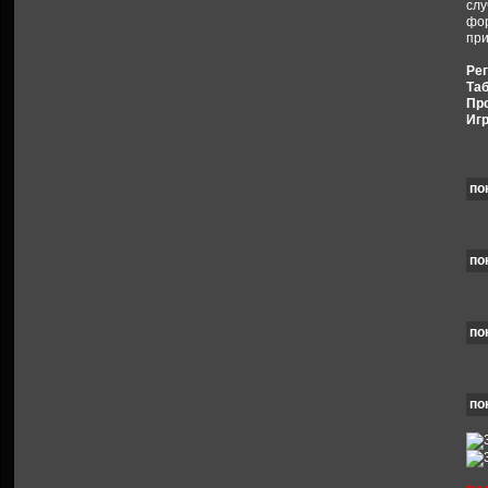
слу
фор
при
Рег
Таб
Про
Игр
по
по
по
по