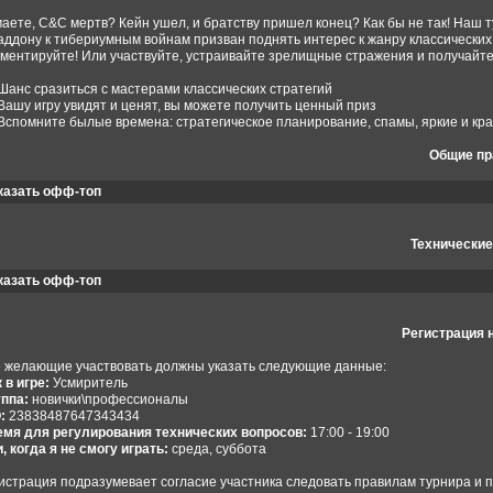
аете, C&C мертв? Кейн ушел, и братству пришел конец? Как бы не так! Наш т
аддону к тибериумным войнам призван поднять интерес к жанру классических 
ментируйте! Или участвуйте, устраивайте зрелищные стражения и получайте п
Шанс сразиться с мастерами классических стратегий
Вашу игру увидят и ценят, вы можете получить ценный приз
Вспомните былые времена: стратегическое планирование, спамы, яркие и кра
Общие пр
казать офф-топ
Технические
казать офф-топ
Регистрация 
 желающие участвовать должны указать следующие данные:
 в игре:
Усмиритель
ппа:
новички\профессионалы
:
23838487647343434
мя для регулирования технических вопросов:
17:00 - 19:00
, когда я не смогу играть:
среда, суббота
истрация подразумевает согласие участника следовать правилам турнира и п