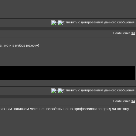
Сообщение
#3
..но и в нубов нехочу)
Сообщение
#4
о явным новичком меня не назовёшь..но на профессионала вряд ли потяну.