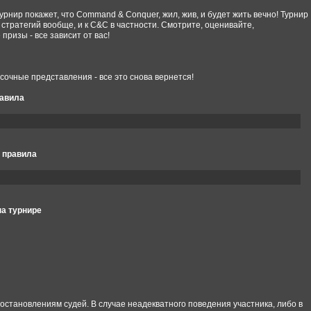
урнир покажет, что Command & Conquer, жил, жив, и будет жить вечно! Турнир
стратегий вообще, и к C&C в частности. Смотрите, оценивайте,
ризы - все зависит от вас!
сочные представления - все это снова вернется!
авила
 правила
на турнире
остановлениям судей. В случае неадекватного поведения участника, либо в