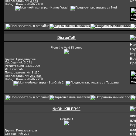
Дни
Поблагодарили:
3 раз
Побед: Kane's Wrath - 100
DisrupToR
Ник
From the Void I'll come
Гру
icq
Вре
Группа: Продвинутые
Сообщений: 3 571
Вре
Регистрация: 23.4.2009
Из: Новосиб
Пользователь №: 3 116
Поблагодарили:
247 раз
Побед: Kane's Wrath - 750
NoOb_KilLER^^
ник
Сержант
гру
isq
вре
Группа: Пользователи
Сообщений: 223
в е