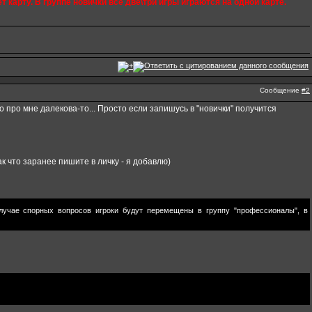
арту. В группе новички все две\три игры играются на одной карте.
Сообщение
#2
до про мне далекова-то... Просто если запишусь в "новички" получится
ак что заранее пишите в личку - я добавлю)
учае спорных вопросов игроки будут перемещены в группу "профессионалы", в