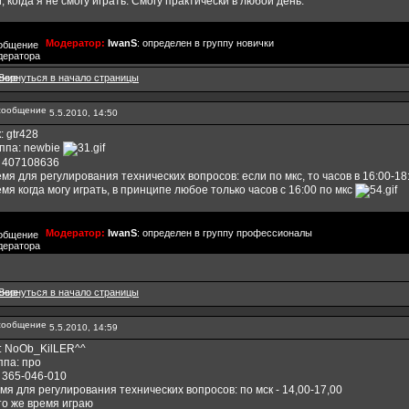
, когда я не смогу играть: Смогу практически в любой день.
Модератор:
IwanS
: определен в группу новички
5.5.2010, 14:50
: gtr428
ппа: newbie
: 407108636
мя для регулирования технических вопросов: если по мкс, то часов в 16:00-18
мя когда могу играть, в принципе любое только часов с 16:00 по мкс
Модератор:
IwanS
: определен в группу профессионалы
5.5.2010, 14:59
: NoOb_KilLER^^
ппа: про
: 365-046-010
мя для регулирования технических вопросов: по мск - 14,00-17,00
то же время играю