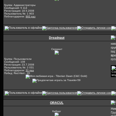
Группа: Администраторы
Сообщений: 5 114
Регистрация: 18.5.2008
Пользователь №: 1 903
Поблагодарили:
993 раз
Dreadnaut
ни
гру
Сержант
isq
вре
Группа: Пользователи
гот
Сообщений: 108
Регистрация: 23.7.2008
Пользователь №: 2 031
Поблагодарили:
31 раз
Побед: Red Alert - 20
ORACUL
Ник
Киборг
Гру