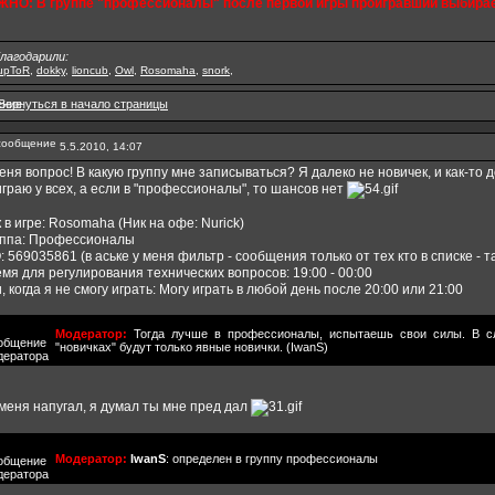
НО: В группе "профессионалы" после первой игры проигравший выбирает к
лагодарили:
rupToR
,
dokky
,
lioncub
,
Owl
,
Rosomaha
,
snork
,
5.5.2010, 14:07
еня вопрос! В какую группу мне записываться? Я далеко не новичек, и как-то 
граю у всех, а если в "профессионалы", то шансов нет
 в игре: Rosomaha (Ник на офе: Nurick)
уппа: Профессионалы
: 569035861 (в аське у меня фильтр - сообщения только от тех кто в списке - т
мя для регулирования технических вопросов: 19:00 - 00:00
, когда я не смогу играть: Могу играть в любой день после 20:00 или 21:00
Модератор:
Тогда лучше в профессионалы, испытаешь свои силы. В сл
"новичках" будут только явные новички. (IwanS)
меня напугал, я думал ты мне пред дал
Модератор:
IwanS
: определен в группу профессионалы