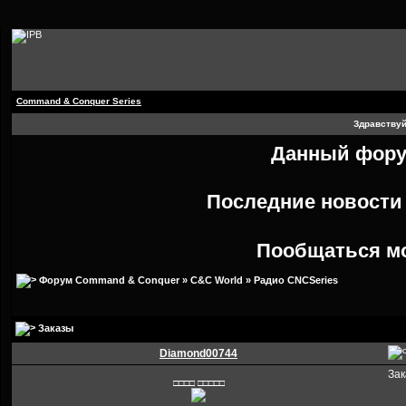
Command & Conquer Series
Здравствуй
Данный форум
Последние новост
Пообщаться м
Форум Command & Conquer
»
C&C World
»
Радио CNCSeries
Заказы
Diamond00744
За
□□□□ □□□□□