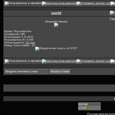
sgor00
Ско
Младший офицер
Группа: Пользователи
Сообщений: 489
Регистрация: 3.11.2011
Пользователь №: 5 645
Поблагодарили:
117 раз
Побед: Kane's Wrath - 20
Русская версия
Invi