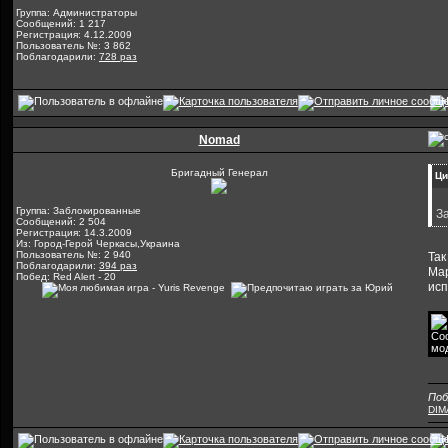
Группа: Администраторы
Сообщений: 1 217
Регистрация: 4.12.2009
Пользователь №: 3 862
Поблагодарили:
728 раз
Nomad
Бригадный Генерал
Ци
Группа: Заблокированные
З
Сообщений: 2 504
Регистрация: 14.3.2009
Из: Город-Герой Черкасы,Украина
Пользователь №: 2 940
Так
Поблагодарили:
394 раз
Мар
Побед: Red Alert - 20
ис
Поб
DIM