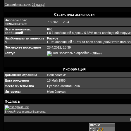
Спасибо сказали:
27 раз(а)
Статистика активности
Часовой пояс
7.8.2026, 12:24
пользователя
Всего полезных
648
сообщений
( 0.1 сообщений в день / 0.36% всех сообщений форума
Наибольшая активность
Разное
в
( 196 сообщений / 27% от всех сообщений этого пользо
Последнее посещение
28.4.2012, 13:39
Статус
(Offline)
Информация
Домашняя страница
Нет данных
Дата рождения
18 Май 1986
Место жительства
Русская Жёлтая Зона
Интересы
Нет данных
Подпись
Вливайтесь в ряды Братства!