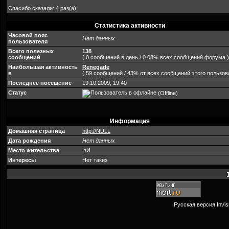
Спасибо сказали:
4 раз(а)
Статистика активности
Часовой пояс
Нет данных
пользователя
Всего полезных
138
сообщений
( 0 сообщений в день / 0.08% всех сообщений форума )
Наибольшая активность
Renegade
в
( 59 сообщений / 43% от всех сообщений этого пользов
Последнее посещение
19.10.2009, 19:40
Статус
(Offline)
Информация
Домашняя страница
http://NULL
Дата рождения
Нет данных
Место жительства
:зИ
Интересы
Нет таких
Русская версия
Invi