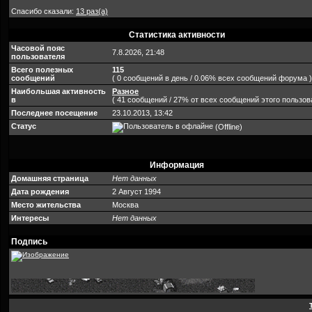
Спасибо сказали:
13 раз(а)
Статистика активности
Часовой пояс
7.8.2026, 21:48
пользователя
Всего полезных
115
сообщений
( 0 сообщений в день / 0.06% всех сообщений форума )
Наибольшая активность
Разное
в
( 41 сообщений / 27% от всех сообщений этого пользов
Последнее посещение
23.10.2013, 13:42
Статус
(Offline)
Информация
Домашняя страница
Нет данных
Дата рождения
2 Август 1994
Место жительства
Москва
Интересы
Нет данных
Подпись