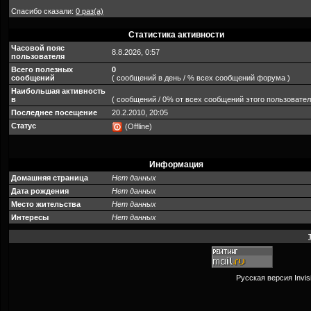
Спасибо сказали:
0 раз(а)
Статистика активности
Часовой пояс
8.8.2026, 0:57
пользователя
Всего полезных
0
сообщений
( сообщений в день / % всех сообщений форума )
Наибольшая активность
в
( сообщений / 0% от всех сообщений этого пользовател
Последнее посещение
20.2.2010, 20:05
Статус
(Offline)
Информация
Домашняя страница
Нет данных
Дата рождения
Нет данных
Место жительства
Нет данных
Интересы
Нет данных
Русская версия
Invi