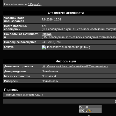
Спасибо сказали:
115 раз(а)
Статистика активности
Часовой пояс
7.8.2026, 15:39
пользователя
Всего полезных
478
сообщений
( 0.1 сообщений в день / 0.27% всех сообщений форума
Наибольшая активность
Разное
в
( 156 сообщений / 26% от всех сообщений этого пользо
Последнее посещение
24.6.2013, 9:59
Статус
(Offline)
Информация
Домашняя страница
http://www.youtube.com/user/ridek47?feature=mhum
Дата рождения
Нет данных
Место жительства
Novosibirsk
Интересы
Нет данных
Подпись
Таким должен был быть С&C 4