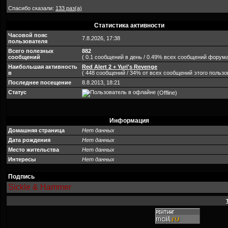
Спасибо сказали:
133 раз(а)
Статистика активности
Часовой пояс
7.8.2026, 17:38
пользователя
Всего полезных
882
сообщений
( 0.1 сообщений в день / 0.49% всех сообщений форума
Наибольшая активность
Red Alert 2 + Yuri's Revenge
в
( 448 сообщений / 34% от всех сообщений этого пользо
Последнее посещение
8.8.2013, 18:21
Статус
(Offline)
Информация
Домашняя страница
Нет данных
Дата рождения
Нет данных
Место жительства
Нет данных
Интересы
Нет данных
Подпись
Sickle & Hammer