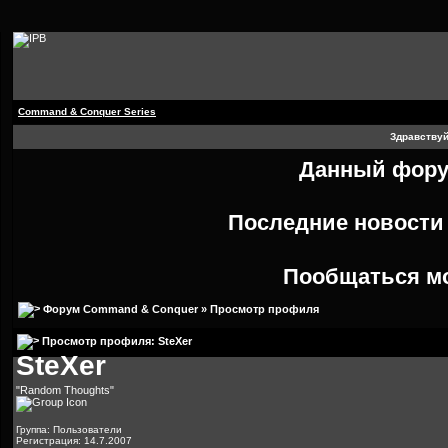
Command & Conquer Series
Здравствуй
Данный форум
Последние новост
Пообщаться м
Форум Command & Conquer
» Просмотр профиля
Просмотр профиля: SteXer
SteXer
"Random Thoughts"
Группа: Пользователи
Регистрация: 14.7.2007