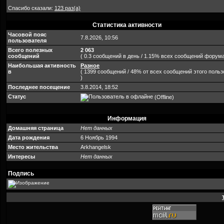
Спасибо сказали:
123 раз(а)
Статистика активности
Часовой пояс
7.8.2026, 10:56
пользователя
Всего полезных
2 063
сообщений
( 0.3 сообщений в день / 1.15% всех сообщений форума
Наибольшая активность
Разное
в
( 1399 сообщений / 48% от всех сообщений этого поль
)
Последнее посещение
3.8.2014, 18:52
Статус
(Offline)
Информация
Домашняя страница
Нет данных
Дата рождения
6 Ноябрь 1994
Место жительства
Arkhangelsk
Интересы
Нет данных
Подпись