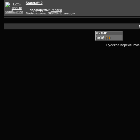
Starcraft 2
— подфорумы:
Реплеи
Модераторы:
SEF2048
,
xeeqqw
Русская версия
Invi