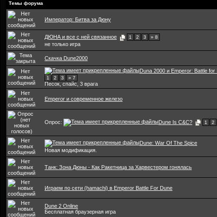
Темы форума
Император: Битва за Дюну
ДЮНА и все с ней связанное
1
2
3
» 8
не только игра
Скачка Dune2000
Duna 2000 и Emperor: Battle for
1
2
3
» 7
Песок, спайс, 3 врага
Emperor и современное железо
Опрос:
Dune Is C&C?
1
2
Dune: War Of The Spice
Новая модификация.
Танк: Зона Дюны - Как Ракетница за Харвестером гонялась
Играем по сети (hamachi) в Emperor Battle For Dune
Dune 2 Online
Бесплатная браузерная игра