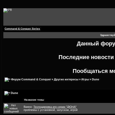
Command & Conquer Series
Здравствуй
Данный форум
Последние новост
Пообщаться м
Форум Command & Conquer
»
Другие интересы
»
Игры
»
Dune
Dune
Название темы
Важно:
Техподдержка игр серии "ДЮНА"
проблемы с установкой, запуском, игрой