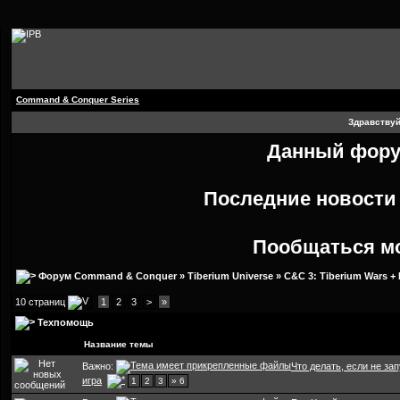
Command & Conquer Series
Здравствуй
Данный форум
Последние новост
Пообщаться м
Форум Command & Conquer
»
Tiberium Universe
»
C&C 3: Tiberium Wars +
10 страниц
1
2
3
>
»
Техпомощь
Название темы
Важно:
Что делать, если не за
игра
1
2
3
» 6