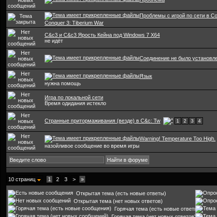
Проблемы с игрой по сети в 
Conquer 3: Tiberium War
C&c3 и C&c3 Ярость Кейна под Windows 7 X64
не идёт
Соединение не было установл
Язык
нужна помощь
Игра по локальной сети
Время одидания истекло
Странные притормаживания (везде) в C&c: Tw
1
2
3
4
Warning! Temperature Too High.
назойливое сообщение во время игры
10 страниц
1
2
3
>
»
Открытая тема (есть новые ответы)
Открытая тема (нет новых ответов)
Горячая тема (есть новые ответы)
Горячая тема (нет новых ответов)