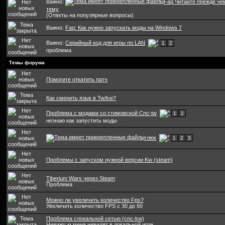
Важно:
Faq Читайте прежде че
тему
(Ответы на популярные вопросы)
Важно:
Faq: Как нужно запускать моды на Windows 7
Важно:
Серийный код для игры по LAN
1
2
проблема
Темы форума
Помогите откатить патч
Как сменить язык в Tw/kw?
Проблема с модами со стимовской Cnc-tw
1
2
незнаю как запустить моды
глюк
1
2
3
Проблемы с запуском нужной версии Kw (steam)
Tiberium Wars через Steam
Проблема
Можно ли увеличить количество Fps?
Увеличить количество FPS с 30 до 60
Проблема слокальной сетью (cnc-kw)
Невижу м меня невидят в локальной игре