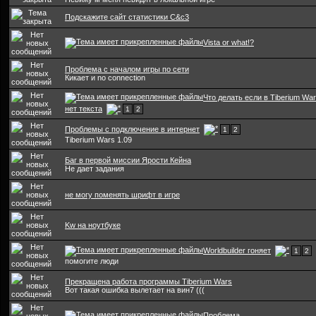
Подскажите сайт статистики C&c3
Vista or what!?
Проблема с началом игры по сети
Кикает и no connection
Что делать если в Tiberium Wa
нет текста
1
2
Проблемы с подключение в интернет
1
2
Tiberium Wars 1.09
Баг в первой миссии Ярости Кейна
Не дает задания
не могу поменять шрифт в игре
Kw на ноутбуке
Worldbuilder гоняет
1
2
помогите люди
Прекращена работа программы Tiberium Wars
Вот такая ошибка вылетает на вин7 (((
Проблема