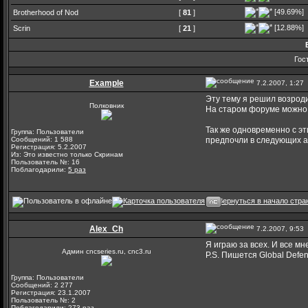
[49.69%]
Brotherhood of Nod
[
81
]
[12.88%]
Scrin
[
21
]
Гос
Example
7.2.2007, 1:27
Эту тему я решил возрод
Полковник
На старом форуме можно 
Так же одновременно с эт
Группа: Пользователи
Сообщений: 1 588
предпочли в следующих а
Регистрация: 5.2.2007
Из: Это известно только Скринам
Пользователь №: 16
Поблагодарили:
5 раз
Alex_Ch
7.2.2007, 9:53
Я играю за всех. И все мн
Админ cncseries.ru, cnc3.ru
P.S. Пишется Global Defe
Группа: Пользователи
Сообщений: 2 277
Регистрация: 23.1.2007
Пользователь №: 2
Поблагодарили:
273 раз