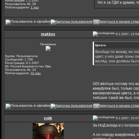
Регистрация: 7.2.2007
Но я за ГДИ и думаю, ч
Пользователь №: 29
Поблагодарили:
1 раз
makkes
8.2.2007, 13:54
Полковник
Цитата
Вообще по моему, не по
Группа: Пользователи
цвет, у них даже зоны с
Сообщений: 1 708
взгляд, они должны быт
Регистрация: 6.2.2007
Из: Россия Башкортостан Уфа
Пользователь №: 23
Поблагодарили:
31 раз
GDI жёлтые потому что во
камуфляж был, только сер
маскировочные цвета, а с
тибсане такой же был, п
yojik
8.2.2007, 15:07
За НоД всегда и с потрох
А по поводу комуфляжа, п