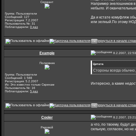
Сержант
Например энелошников в 
небыло. И оканчательные 
Группа: Пользователи
Сообщений: 127
Да и кстате комуфляж обы
Регистрация: 7.2.2007
или зелный.По этому НОД 
Пользователь №: 31
Поблагодарили:
0 раз
Example
8.2.2007, 22:53
Полковник
Цитата
Стороны всегда обычно д
Группа: Пользователи
Сообщений: 1 588
Регистрация: 5.2.2007
Интересно, а какие недо
Из: Это известно только Скринам
Пользователь №: 16
Поблагодарили:
5 раз
Cooler
8.2.2007, 23:21
а что, по твоему, будут 
Рядовой
сильную, согласен, но не