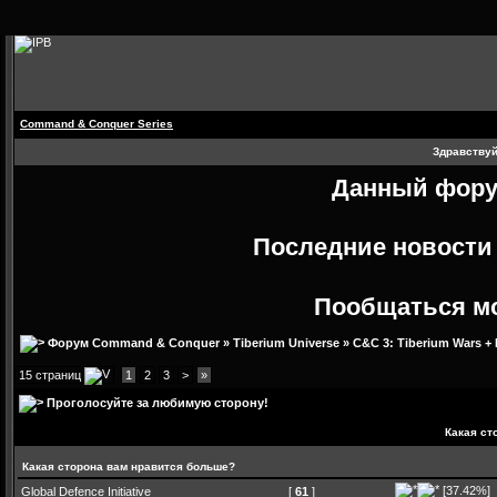
Command & Conquer Series
Здравствуй
Данный форум
Последние новост
Пообщаться м
Форум Command & Conquer
»
Tiberium Universe
»
C&C 3: Tiberium Wars +
15 страниц
1
2
3
>
»
Проголосуйте за любимую сторону!
Какая ст
Какая сторона вам нравится больше?
[37.42%]
Global Defence Initiative
[
61
]