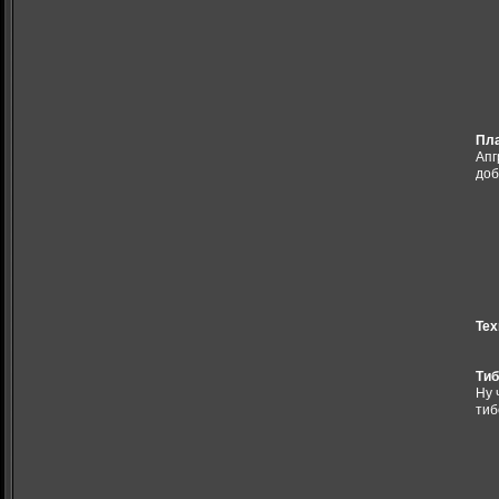
Пл
Aпг
доб
Тех
Тиб
Ну 
тиб