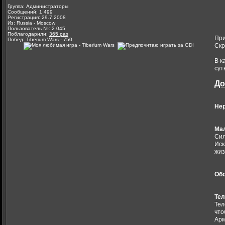
Группа: Администраторы
Сообщений: 1 499
Регистрация: 29.7.2008
Из: Russia - Moscow
Пользователь №: 2 045
Поблагодарили:
365 раз
При
Побед: Tiberium Wars - 750
Скр
В к
сут
До
Нер
Мал
Сил
Иск
жиз
Обо
Тел
Тел
что
Арм