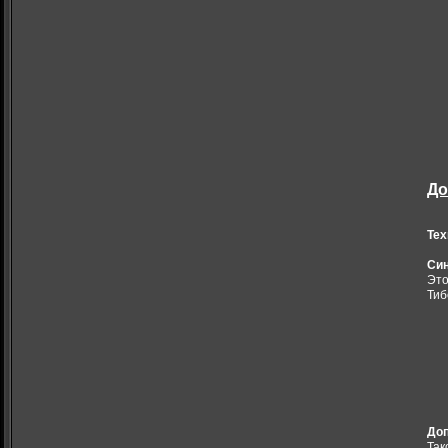
До
Тех
Син
Это
Тиб
Доп
Так