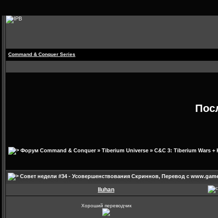
Command & Conquer Series
Пос
Форум Command & Conquer
»
Tiberium Universe
»
C&C 3: Tiberium Wars + 
Совет недели #34 - Усовершенствования Скриннов
, Перевод с www.game
Iluhan
Хороший переводчик