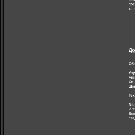
пос
тан
До
Обо
Улу
Апг
Хот
Шок
Тех
Nit
И э
Дев
сза