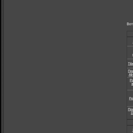
Вот
Tib
Пр
Al
Р
Ре
Пр
D