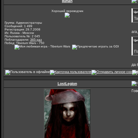
Iluhan
Хороший переводчик
Ци
Та
Группа: Администраторы
Сообщений: 1 499
Регистрация: 29.7.2008
ага
Из: Russia - Moscow
Пользователь №: 2 045
Поблагодарили:
365 раз
Ци
Побед: Tiberium Wars - 750
Па
да 
LostLegion
Гов