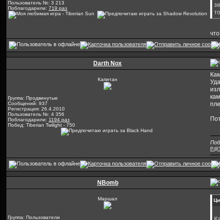
Пользователь №: 3 213
з
Поблагодарили:
719 раз
то
что
Darth Nox
Кам
Капитан
Уда
изл
кам
Группа: Продвинутые
Сообщений: 937
пле
Регистрация: 26.4.2010
Пользователь №: 4 356
Пот
Поблагодарили:
1194 раз
Побед: Tiberian Twilight - 750
Поб
P@T
NBomb
Маршал
Ци
Группа: Пользователи
К