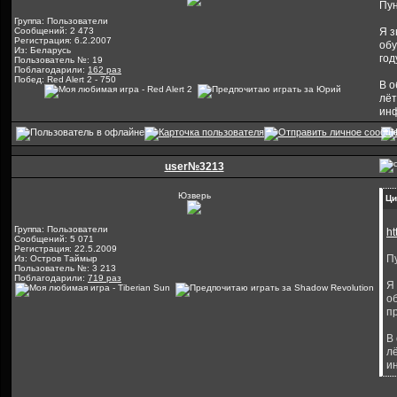
Пун
Группа: Пользователи
Сообщений: 2 473
Я з
Регистрация: 6.2.2007
обу
Из: Беларусь
год
Пользователь №: 19
Поблагодарили:
162 раз
Побед: Red Alert 2 - 750
В о
лёт
инф
user№3213
Юзверь
Ци
Группа: Пользователи
ht
Сообщений: 5 071
Регистрация: 22.5.2009
П
Из: Остров Таймыр
Пользователь №: 3 213
Поблагодарили:
719 раз
Я 
об
п
В
лё
и