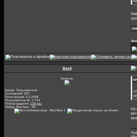
к
Аме
зре
по
Эск
Basil
Капитан
Ци
Группа: Пользователи
н
Сообщений: 852
в
Регистрация: 2.4.2008
Пользователь №: 1 714
Поблагодарили:
138 раз
Побед: Red Alert - 20
Ну 
вет
кач
Поб
NB