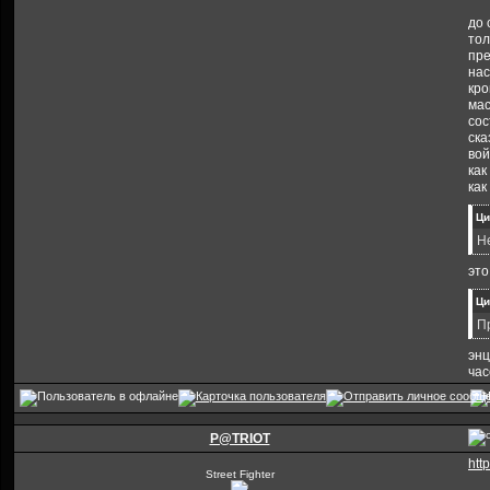
до 
тол
пре
нас
кро
мас
сос
ска
вой
как
как
Ци
Н
это
Ци
П
энц
час
P@TRIOT
htt
Street Fighter