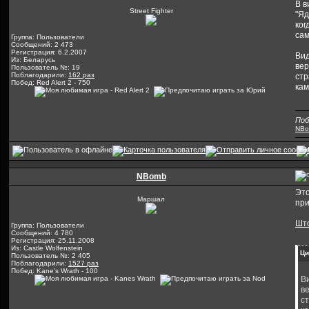
В в
Street Fighter
"Яд
ког
сам
Группа: Пользователи
Сообщений: 2 473
Регистрация: 6.2.2007
Вид
Из: Беларусь
вер
Пользователь №: 19
Поблагодарили:
162 раз
стр
Побед: Red Alert 2 - 750
кам
Поб
NB
NBomb
Это
Маршал
при
Што
Группа: Пользователи
Сообщений: 4 780
Регистрация: 25.11.2008
Из: Castle Wolfenstein
Ци
Пользователь №: 2 405
Поблагодарили:
1527 раз
Побед: Kane's Wrath - 100
Ви
в
с