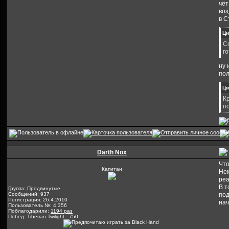
чёт
воз
в С
Ци
Со
го
ну 
пол
Ци
К
п
Darth Nox
Что
Капитан
Нем
реа
В т
Группа: Продвинутые
Сообщений: 937
под
Регистрация: 26.4.2010
нач
Пользователь №: 4 356
Поблагодарили:
1194 раз
Побед: Tiberian Twilight - 750