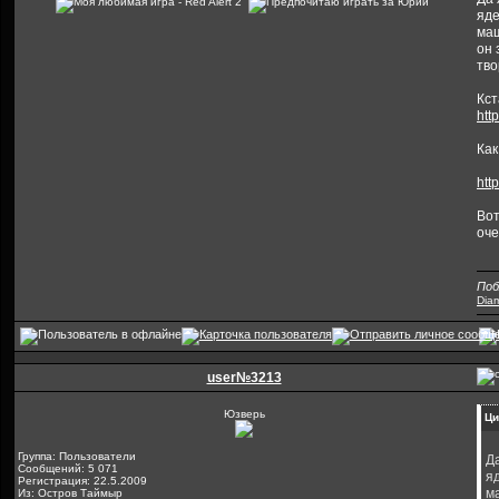
яде
маш
он 
тво
Кст
htt
Как
htt
Вот
оче
Поб
Dia
user№3213
Юзверь
Ци
Группа: Пользователи
Да
Сообщений: 5 071
я
Регистрация: 22.5.2009
м
Из: Остров Таймыр