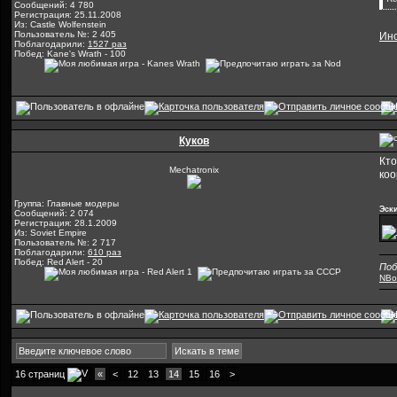
Сообщений: 4 780
Регистрация: 25.11.2008
Из: Castle Wolfenstein
Пользователь №: 2 405
Ин
Поблагодарили:
1527 раз
Побед: Kane's Wrath - 100
Куков
Кто
Mechatronix
ко
Группа: Главные модеры
Эск
Сообщений: 2 074
Регистрация: 28.1.2009
Из: Soviet Empire
Пользователь №: 2 717
Поблагодарили:
610 раз
Побед: Red Alert - 20
Поб
NB
16 страниц
«
<
12
13
14
15
16
>