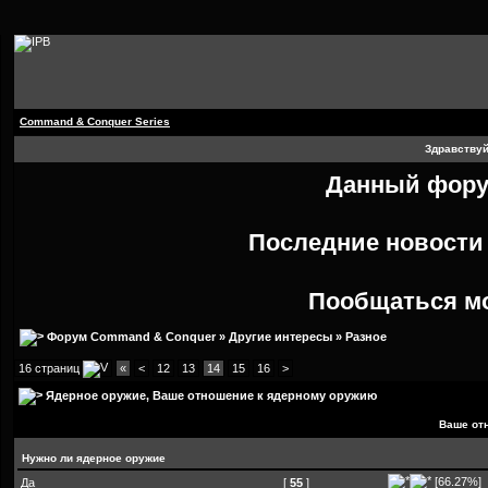
Command & Conquer Series
Здравствуй
Данный форум
Последние новост
Пообщаться м
Форум Command & Conquer
»
Другие интересы
»
Разное
16 страниц
«
<
12
13
14
15
16
>
Ядерное оружие
, Ваше отношение к ядерному оружию
Ваше от
Нужно ли ядерное оружие
[66.27%]
Да
[
55
]