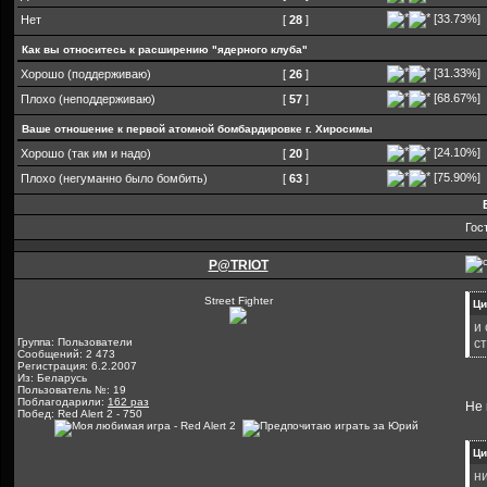
[33.73%]
Нет
[
28
]
Как вы относитесь к расширению "ядерного клуба"
[31.33%]
Хорошо (поддерживаю)
[
26
]
[68.67%]
Плохо (неподдерживаю)
[
57
]
Ваше отношение к первой атомной бомбардировке г. Хиросимы
[24.10%]
Хорошо (так им и надо)
[
20
]
[75.90%]
Плохо (негуманно было бомбить)
[
63
]
Гос
P@TRIOT
Street Fighter
Ци
и
Группа: Пользователи
с
Сообщений: 2 473
Регистрация: 6.2.2007
Из: Беларусь
Пользователь №: 19
Поблагодарили:
162 раз
Не 
Побед: Red Alert 2 - 750
Ци
ни