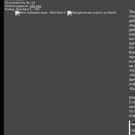
Пользователь №: 19
Поблагодарили:
162 раз
Побед: Red Alert 2 - 750
Так
сло
дей
лиш
дей
пла
хот
про
НУ 
Кон
час
есл
не 
-Ну
-Не
арм
отв
-Ещ
Или
Ста
зан
то 
отм
Ци
Н