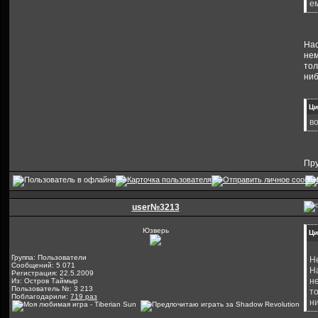
е
Нас
нем
тол
ниб
Ци
в
Пру
user№3213
Юзверь
Ци
Группа: Пользователи
Н
Сообщений: 5 071
Н
Регистрация: 22.5.2009
н
Из: Остров Таймыр
Пользователь №: 3 213
т
Поблагодарили:
719 раз
н