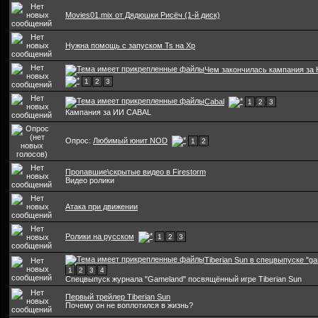
Movies01.mix от Дядюшки Рисёч (1-й диск)
Нужна помощь с запуском Ts на Xp
Чем закончилась кампания за
1
2
3
Cabal
1
2
3
Кампания за ИИ CABAL
Опрос:
Любимый юнит NOD
1
2
Пропавшие\скрытые видео в Firestorm
Видео ролики
Атака при движении
Ролики на русском
1
2
3
Tiberian Sun в спецвыпуске "g
1
2
3
4
Cпецвыпуск журнала "Gameland" посвящённый игре Tiberian Sun
Первый трейлер Tiberian Sun
Почему он не воплотился в жизнь?