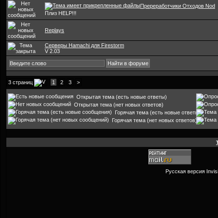
Пререработчики Отходов Nod
Плиз HELP!!!
Replays
Серверы Hamachi для Firestorm
V 2.03
3 страниц
1
2
3
>
Открытая тема (есть новые ответы)
Открытая тема (нет новых ответов)
Горячая тема (есть новые ответы)
Горячая тема (нет новых ответов)
Русская версия
Invi