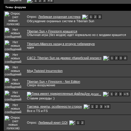
1
2
3
» 9
Темы форума
Опрос:
Любимая охранная система
1
2
3
Обсуждение охранных систем в Tiberian Sun
Tiberian Sun + Firestorm крашатся
Обычная игра (без модов) идет нормально но с модами крашится
Tiberium Alliances назад в вторую тибериевую
идея
C&C2: Tiberian Sun на движке «Карибский кризис»
1
2
3
4
Мод Twisted Insurrection
Tiberian Sun + Firestorm - Net Edition
Сверх-вооружение
Для души...
1
2
3
» 5
Ставим рекорды :)
Тактика, юниты, особенности сторон
1
2
3
» 9
Все о TS и FS
Опрос:
Любимый юнит GDI
1
2