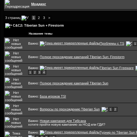
Моддинг
3 страниц
1
2
3
>
C&C2: Tiberian Sun + Firestorm
Название темы
Важно:
Проблемы с TS
1
Важно:
Полное прохождение кампаний Tiberian Sun: Firestorm
Важно:
Tiberian Sun Freeware
1
2
3
4
Важно:
Полное прохождение кампаний Tiberian Sun
Важно:
База игроков TS!
Важно:
Вопросы по прохождению Tiberian Sun
1
2
Важно:
Новая кампания для Тибсана
хотите пройти новую кампанию за НОД или ГДИ?
Важно:
Турнир по Tiberian Sun 