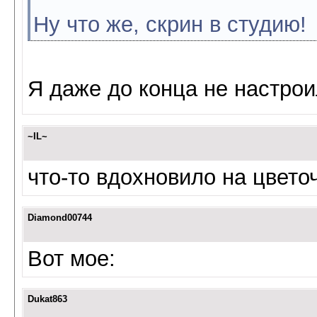
Ну что же, скрин в студию!
Я даже до конца не настро
~IL~
что-то вдохновило на цвето
Diamond00744
Вот мое:
Dukat863