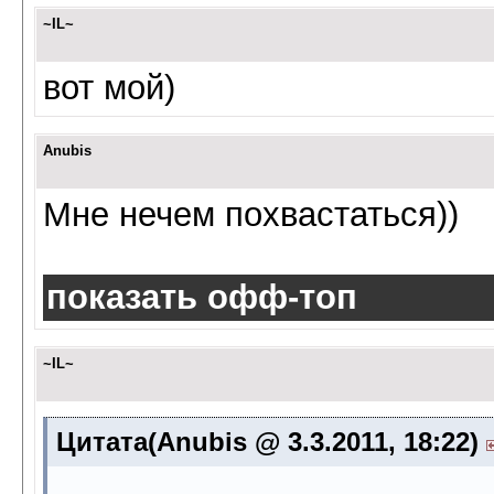
~IL~
вот мой)
Anubis
Мне нечем похвастаться))
показать офф-топ
~IL~
Цитата(Anubis @ 3.3.2011, 18:22)