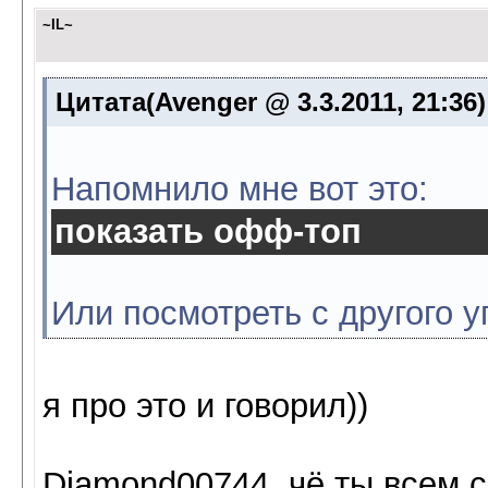
~IL~
Цитата(Avenger @ 3.3.2011, 21:36
Напомнило мне вот это:
показать офф-топ
Или посмотреть с другого у
я про это и говорил))
Diamond00744, чё ты всем 