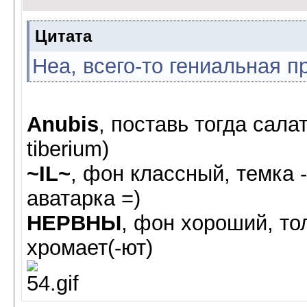
Цитата
Неа, всего-то гениальная п
Anubis
, поставь тогда сал
tiberium)
~IL~
, фон классный, темка -
аватарка =)
НЕРВНЫ
, фон хороший, то
хромает(-ют)