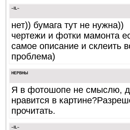
~IL~
нет)) бумага тут не нужна))
чертежи и фотки мамонта ес
самое описание и склеить в
проблема)
НЕРВНЫ
Я в фотошопе не смыслю, да
нравится в картине?Разреше
прочитать.
~IL~