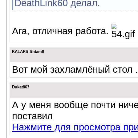
DeathLink60 делал.
Ага, отличная работа.
KALAPS Shtam8
Вот мой захламлёный стол .
Dukat863
А у меня вообще почти ничег
поставил
Нажмите для просмотра пр