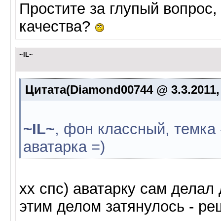
Простите за глупый вопрос
качества?
~IL~
Цитата(Diamond00744 @ 3.3.2011,
~IL~
, фон классный, темка 
аватарка =)
хх спс) аватарку сам делал 
этим делом затянулось - ре