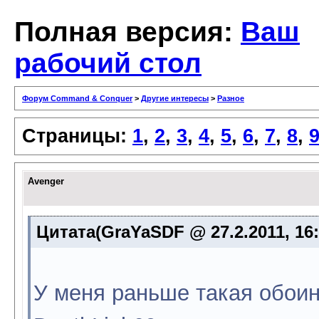
Полная версия:
Ваш
рабочий стол
Форум Command & Conquer
>
Другие интересы
>
Разное
Страницы:
1
,
2
,
3
,
4
,
5
,
6
,
7
,
8
,
Avenger
Цитата(GraYaSDF @ 27.2.2011, 16
У меня раньше такая обои