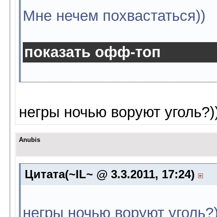
Мне нечем похвастаться))
показать офф-топ
негры ночью воруют уголь?))
Anubis
Цитата(~IL~ @ 3.3.2011, 17:24)
негры ночью воруют уголь?)